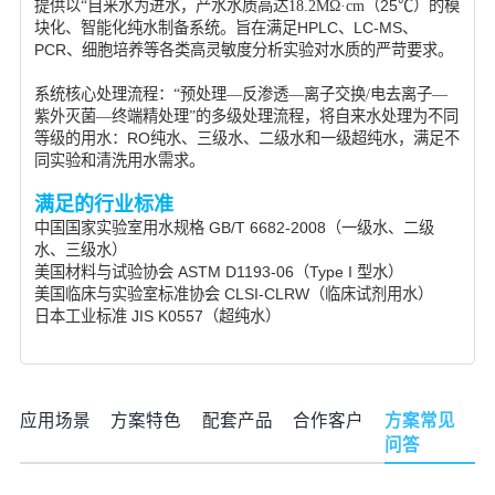
提供以
“自来水为进水，产水水质高达18.2MΩ·cm
（25℃）的
模
块化、智能化纯水制备系统
。旨在满足
HPLC、LC-MS、
PCR、细胞培养等各类高灵敏度分析实验对水质的严苛要求
。
系统
核心处理流程：
“预处理—反渗透—离子交换/电去离子—
紫外灭菌—终端精处理”
的多级
处理流程
，将自来水处理为不同
等级的用水
：
RO
纯
水
、三级水、二级水和
一级超纯水
，满足不
同实验和清洗用水需求。
满足的行业标准
中国国家实验室用水规格
GB/T 6682-2008（一级水、二级
水、三级水）
美国材料与试验协会
ASTM D1193-06（Type I 型水）
美国临床与实验室标准协会
CLSI-CLRW（临床试剂用水）
日本工业标准
JIS K0557（超纯水）
应用场景
方案特色
配套产品
合作客户
方案常见
问答