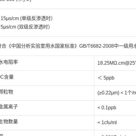
≤ 15μs/cm (单级反渗透时）
≤ 5μs/cm (双级反渗透时）
符合《中国分析实验室用水国家标准》GB/T6682-2008中一级用
水电阻率
18.25MΩ.cm@2
OC含量
＜ 5ppb
颗粒物
(≥0.22μm) < 1个/m
金属离子
< 0.1ppb
生物数量
< 1cfu/ml