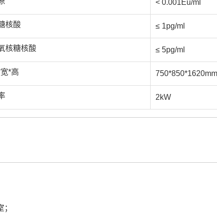
原
< 0.001Eu/ml
糖核酸
≤ 1pg/ml
氧核糖核酸
≤ 5pg/ml
*宽*高
750*850*1620m
率
2kW
室；